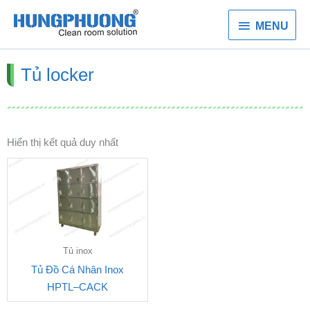
Nhảy
MENU
tới
MENU
nội
dung
Tủ locker
Hiển thị kết quả duy nhất
Tủ inox
Tủ Đồ Cá Nhân Inox
HPTL–CACK